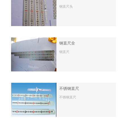
钢直尺头
钢直尺全
钢直尺
不锈钢直尺
不锈钢直尺