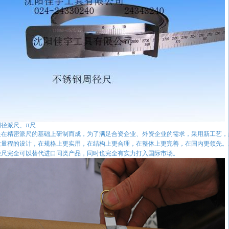
周径派尺、π尺
是在精密派尺的基础上研制而成，为了满足合资企业、外资企业的需求，采用新工艺，
大量程的设计，在规格上更实用，在结构上更合理，在整体上更完善，在国内更领先。
径尺完全可以替代进口同类产品，同时也完全有实力打入国际市场。