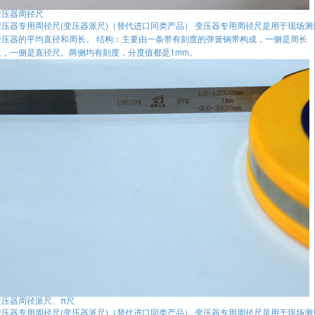
变压器周径尺
变压器专用周径尺(变压器派尺)（替代进口同类产品） 变压器专用周径尺是用于现场测
变压器的平均直径和周长。 结构：主要由一条带有刻度的弹簧钢带构成，一侧是周长
尺，一侧是直径尺。两侧均有刻度，分度值都是1mm。
变压器周径派尺、π尺
变压器专用周径尺(变压器派尺)（替代进口同类产品） 变压器专用周径尺是用于现场测