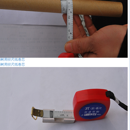
测树周径尺纸卷芯
测树周径尺纸卷芯