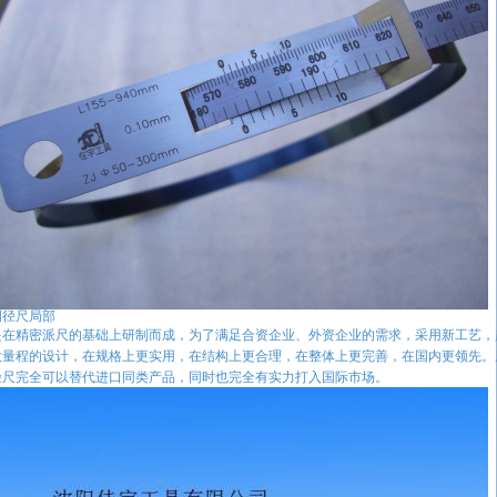
周径尺局部
是在精密派尺的基础上研制而成，为了满足合资企业、外资企业的需求，采用新工艺，
大量程的设计，在规格上更实用，在结构上更合理，在整体上更完善，在国内更领先。
径尺完全可以替代进口同类产品，同时也完全有实力打入国际市场。