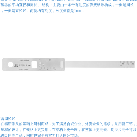
变压器的平均直径和周长。 结构：主要由一条带有刻度的弹簧钢带构成，一侧是周长
尺，一侧是直径尺。两侧均有刻度，分度值都是1mm。
精密周径尺
是在精密派尺的基础上研制而成，为了满足合资企业、外资企业的需求，采用新工艺，
大量程的设计，在规格上更实用，在结构上更合理，在整体上更完善。周径尺完全可以
代进口同类产品，同时也完全有实力打入国际市场。