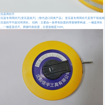
变压器周径尺
变压器专用周径尺(变压器派尺)（替代进口同类产品） 变压器专用周径尺是用于现场测
变压器的平均直径和周长。 结构：主要由一条带有刻度的弹簧钢带构成，一侧是周长
尺，一侧是直径尺。两侧均有刻度，分度值都是1mm。