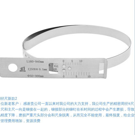
周径尺新款2
各位新老客户： 感谢贵公司一直以来对我公司的大力支持，我公司生产的精密周径π尺
付尺和主尺一向是铆接在一起的，铆接部分的铆钉在长时间的过程中会产生磨损，导致
品精度下降，磨损严重尺头部分会和尺身脱离，从而完全不能使用，最终报废，给企业
来管理费用增加，资源浪费