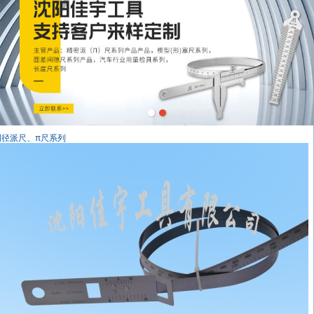
周径派尺、π尺系列