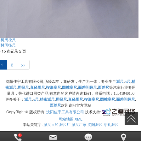
测树周径尺
测树周径尺
 15 条记录 2 页
1
2
>>
沈阳佳宇工具有限公司,历经22年，集研发，生产为一体，专业生产
派尺
,
π尺
,
精
密派尺
,
周径尺
,
直径围尺
,
楔形塞尺
,
圆锥塞尺
,
面差间隙尺
,
面差尺
等汽车行业专用
量具，替代进口同类产品,有意向的客户请咨询我们，联系电话：15541940150
更多关于：
派尺
,
π尺
,
精密派尺
,
周径尺
,
直径围尺
,
楔形塞尺
,
圆锥塞尺
,
面差间隙尺
,
面差尺
欢迎访问官方网站
CopyRight © 版权所有:
沈阳佳宇工具有限公司
技术支持:
网站地图
XML
本站关键字:
派尺
π尺
派尺厂
派尺厂家
沈阳派尺
穿孔派尺