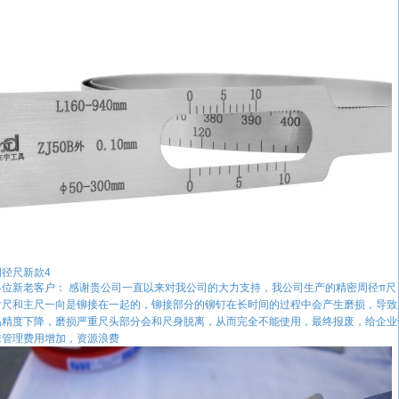
周径尺新款4
各位新老客户： 感谢贵公司一直以来对我公司的大力支持，我公司生产的精密周径π尺
付尺和主尺一向是铆接在一起的，铆接部分的铆钉在长时间的过程中会产生磨损，导致
品精度下降，磨损严重尺头部分会和尺身脱离，从而完全不能使用，最终报废，给企业
来管理费用增加，资源浪费